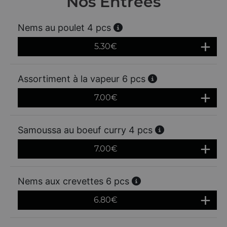
Nos Entrées
Nems au poulet 4 pcs
5.30
€
Assortiment à la vapeur 6 pcs
7.00
€
Samoussa au boeuf curry 4 pcs
7.00
€
Nems aux crevettes 6 pcs
6.80
€