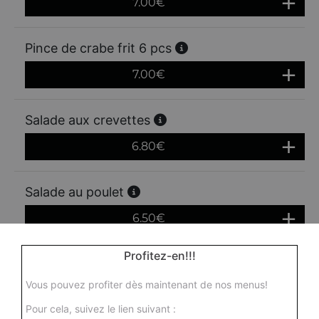
7.00
€
Pince de crabe frit 6 pcs
7.00
€
Salade aux crevettes
6.80
€
Salade au poulet
6.50
€
Profitez-en!!!
Tempura crevettes 5 pcs
Vous pouvez profiter dès maintenant de nos menus!
6.80
€
Pour cela, suivez le lien suivant :