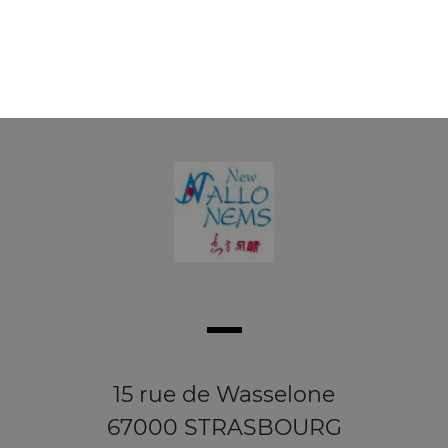
touche relevée.
6.20
€
15 rue de Wasselone
67000 STRASBOURG