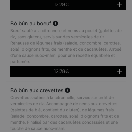
12.78
€
Bò bún au boeuf
Bœuf sauté à la citronnelle et nems au poulet (galettes de
riz, sans gluten), servis sur des vermicelles de riz.
Rehaussé de légumes frais (salade, concombre, carottes,
soja), d'oignons frits, de menthe et de cacahuètes. Arrosé
d'une sauce nuoc-mâm, pour une recette équilibrée et
parfumée.
12.78
€
Bò bún aux crevettes
Crevettes sautées à la citronnelle, servies sur un lit de
vermicelles de riz. Accompagné de nems aux crevettes
(galettes de blé, contient du gluten), de légumes frais
(salade, concombre, carottes, soja), d'oignons frits et de
menthe. Finalisé par des cacahuètes concassées et une
touche de sauce nuoc-mâm.