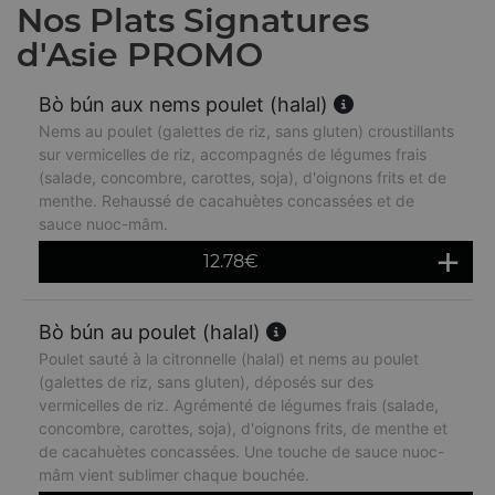
Nos Plats Signatures
d'Asie PROMO
Bò bún aux nems poulet (halal)
Nems au poulet (galettes de riz, sans gluten) croustillants
sur vermicelles de riz, accompagnés de légumes frais
(salade, concombre, carottes, soja), d'oignons frits et de
menthe. Rehaussé de cacahuètes concassées et de
sauce nuoc-mâm.
12.78
€
Bò bún au poulet (halal)
Poulet sauté à la citronnelle (halal) et nems au poulet
(galettes de riz, sans gluten), déposés sur des
vermicelles de riz. Agrémenté de légumes frais (salade,
concombre, carottes, soja), d'oignons frits, de menthe et
de cacahuètes concassées. Une touche de sauce nuoc-
mâm vient sublimer chaque bouchée.