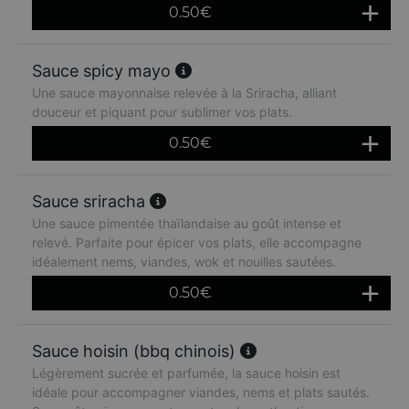
0.50
€
Sauce spicy mayo
Une sauce mayonnaise relevée à la Sriracha, alliant
douceur et piquant pour sublimer vos plats.
0.50
€
Sauce sriracha
Une sauce pimentée thaïlandaise au goût intense et
relevé. Parfaite pour épicer vos plats, elle accompagne
idéalement nems, viandes, wok et nouilles sautées.
0.50
€
Sauce hoisin (bbq chinois)
Légèrement sucrée et parfumée, la sauce hoisin est
idéale pour accompagner viandes, nems et plats sautés.