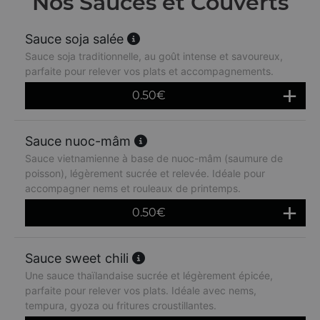
Nos Sauces et Couverts
Sauce soja salée
Sauce soja traditionnelle, au goût intense et savoureux,
parfaite pour relever vos plats et accompagnements.
0.50
€
Sauce nuoc-mâm
Sauce vietnamienne à base de nuoc-mâm (saumure de
poisson), légèrement sucrée et relevée. Idéale pour
accompagner nems et rouleaux de printemps.
0.50
€
Sauce sweet chili
Une sauce thaïlandaise sucrée et légèrement épicée,
parfaite pour relever vos plats. Idéale avec nems,
tempura, gyoza ou fritures croustillantes.