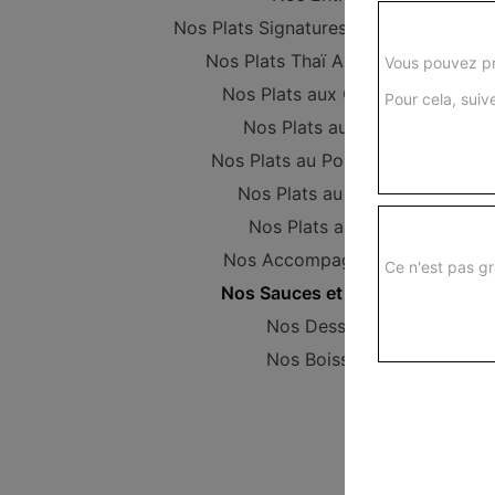
Nos Plats Signatures d'Asie PROMO
Nos Plats Thaï Authentiques
Vous pouvez pr
Nos Plats aux Crevettes
Pour cela, suive
Nos Plats au Boeuf
Nos Plats au Poulet (Halal)
Nos Plats au Canard
Nos Plats au Porc
Nos Accompagnements
Ce n'est pas gr
Nos Sauces et Couverts
Nos Desserts
Nos Boissons