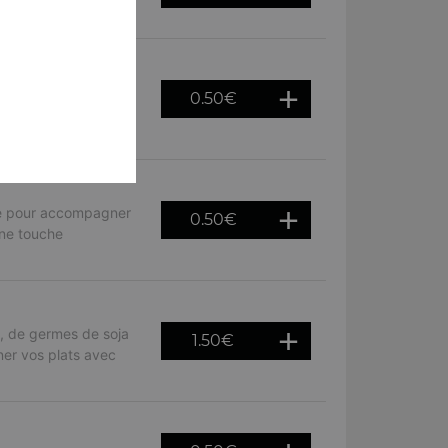
. Parfaite pour
0.50
€
es, wok et nouilles
ale pour accompagner
0.50
€
une touche
, de germes de soja
1.50
€
ner vos plats avec