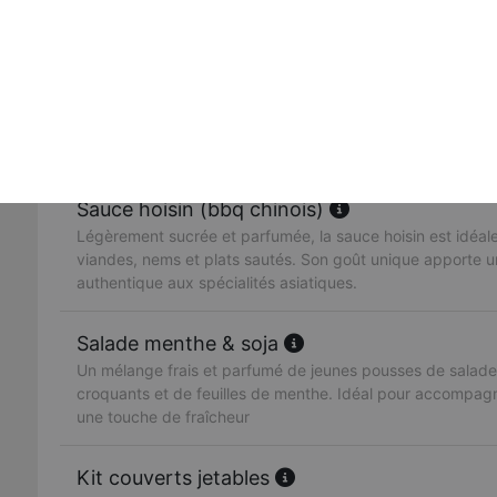
sublimer vos plats.
Sauce sriracha
Une sauce pimentée thaïlandaise au goût intense et relevé
épicer vos plats, elle accompagne idéalement nems, viand
sautées.
Sauce hoisin (bbq chinois)
Légèrement sucrée et parfumée, la sauce hoisin est idé
viandes, nems et plats sautés. Son goût unique apporte 
authentique aux spécialités asiatiques.
Salade menthe & soja
Un mélange frais et parfumé de jeunes pousses de salade
croquants et de feuilles de menthe. Idéal pour accompag
une touche de fraîcheur
Kit couverts jetables