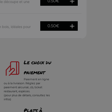
0.50
€
 de découpe et une
0.50
€
bois, idéales pour
Le choix du
paiement
Paiement en ligne
ou à la livraison. Réglez par
paiement sécurisé, cb, ticket
restaurant, espèces.
(pour plus de détails, consultez les
infos)
Plats à