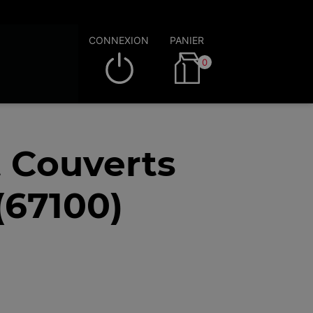
CONNEXION
PANIER
0
t Couverts
(67100)