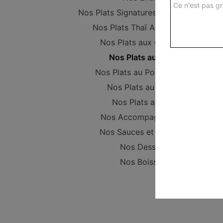
Ce n'est pas gr
Nos Plats Signatures d'Asie PROMO
Nos Plats Thaï Authentiques
Nos Plats aux Crevettes
Nos Plats au Boeuf
Nos Plats au Poulet (Halal)
Nos Plats au Canard
Nos Plats au Porc
Nos Accompagnements
Nos Sauces et Couverts
Nos Desserts
Nos Boissons