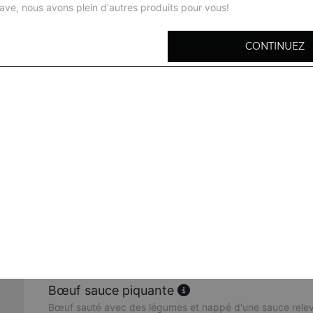
ave, nous avons plein d'autres produits pour vous!
CONTINUEZ
Bœuf sauté aux oignons
Émincé de bœuf tendre sauté avec des oignons fondants, 
sauce savoureuse qui sublime chaque bouchée.
Bœuf sauté aux champignons noirs
Un mélange gourmand de bœuf mariné et de champignons
mijoté dans une sauce parfumée.
Bœuf sauté à la thaïlandaise
Un plat aux saveurs thaïlandaises, avec du bœuf tendre,
croquants et une sauce légèrement épicée.
Bœuf sauce piquante
Bœuf sauté avec des légumes et nappé d'une sauce relev