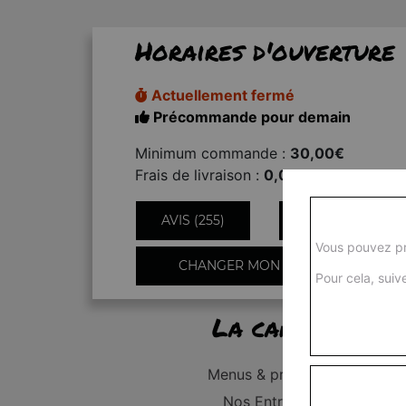
Horaires d'ouverture
Actuellement fermé
Précommande pour demain
Minimum commande :
30,00€
Frais de livraison :
0,00€
AVIS (255)
INFORMATIONS
Vous pouvez pr
CHANGER MON QUARTIER
Pour cela, suive
La carte
Menus & promos
Nos Entrées