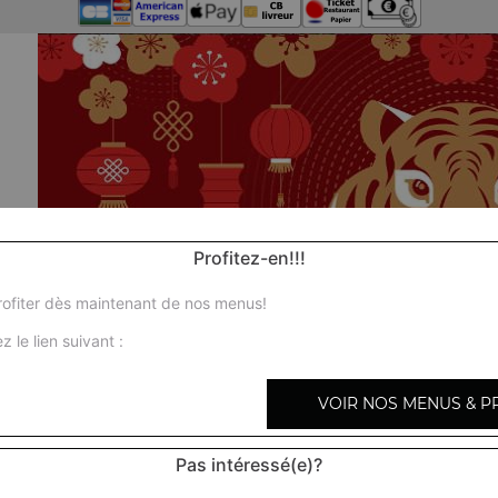
Profitez-en!!!
ofiter dès maintenant de nos menus!
z le lien suivant :
VOIR NOS MENUS & P
Pas intéressé(e)?
Nos