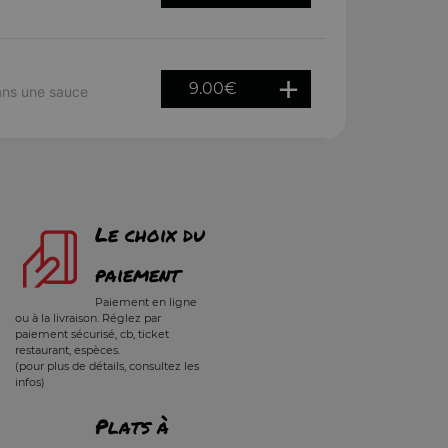
9.00
€
ans une sauce
Le choix du
paiement
Paiement en ligne
ou à la livraison. Réglez par
paiement sécurisé, cb, ticket
restaurant, espèces.
(pour plus de détails, consultez les
infos)
Plats à