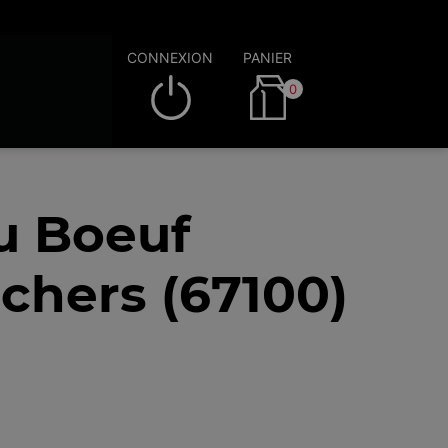
CONNEXION
PANIER
0
au Boeuf
chers (67100)