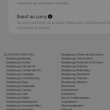
amateurs de sensations épicées.
Bœuf au curry
Un curry parfumé, où le bœuf mijote avec des légumes d
onctueuse et épicée.
QUARTIERS PROCHES
Strasbourg Plaine des Bouchers
Strasbourg Bourse
Strasbourg Port du Rhin
Strasbourg Centre
Strasbourg Porte de Schirmeck
Strasbourg Cite de l'Ill
Strasbourg Poteries
Strasbourg Conseil des XV
Strasbourg Robertsau
Strasbourg Contades
Strasbourg Stockfeld
Strasbourg Cronenbourg
Strasbourg Tribunal
Strasbourg Elsau
Strasbourg Wacken
Strasbourg Esplanade
Bischheim
Strasbourg Ganzau
Eckbolsheim
Strasbourg Gare
Hoenheim
Strasbourg Halles
Illkirch Graffenstaden
Strasbourg Hautepierre
Lingolsheim
Strasbourg Koenigshoffen
Oberhausbergen
Strasbourg Krutenau
Ostwald