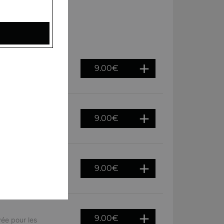
9.00
€
le tout relevé d'une
9.00
€
 noirs croquants,
9.00
€
 des légumes
9.00
€
ée pour les