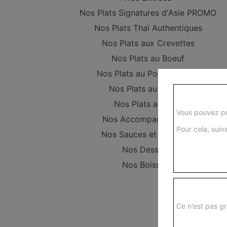
Nos Plats Signatures d'Asie PROMO
Nos Plats Thaï Authentiques
Nos Plats aux Crevettes
Nos Plats au Boeuf
Nos Plats au Poulet (Halal)
Nos Plats au Canard
Nos Plats au Porc
Vous pouvez pr
Nos Accompagnements
Pour cela, suive
Nos Sauces et Couverts
Nos Desserts
Nos Boissons
Ce n'est pas gr