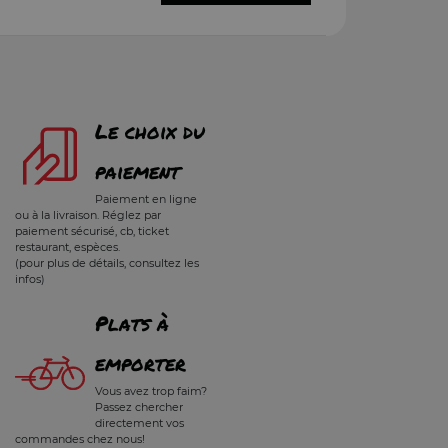
Le choix du
paiement
Paiement en ligne
ou à la livraison. Réglez par
paiement sécurisé, cb, ticket
restaurant, espèces.
(pour plus de détails, consultez les
infos)
Plats à
emporter
Vous avez trop faim?
Passez chercher
directement vos
commandes chez nous!