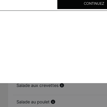
Ravioli vapeur aux crevettes 6 pcs
CONTINUEZ
Rouleaux de printemps 2 pcs
Raviolis frits aux crevettes 6 pcs
Bouchées vapeur aux crevettes 6 pcs
Pince de crabe frit 6 pcs
Salade aux crevettes
Salade au poulet