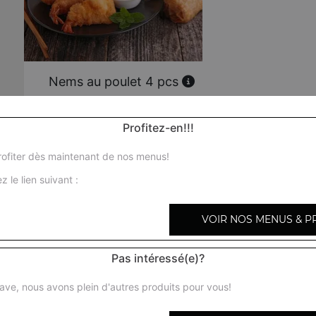
Nems au poulet 4 pcs
Profitez-en!!!
Assortiment à la vapeur 6 pcs
ofiter dès maintenant de nos menus!
Samoussa au boeuf curry 4 pcs
z le lien suivant :
VOIR NOS MENUS & P
Nems aux crevettes 6 pcs
Pas intéressé(e)?
Brochette de poulet yakitori 4 pcs
ave, nous avons plein d'autres produits pour vous!