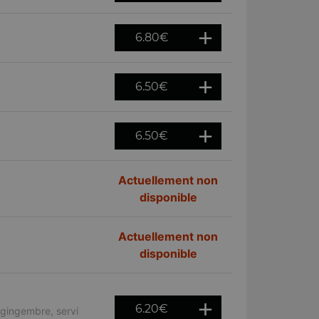
6.80
€
6.50
€
6.50
€
Actuellement non
disponible
Actuellement non
disponible
6.20
€
t gingembre, servi