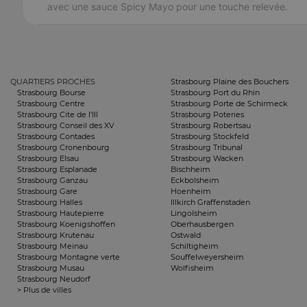
avec une sauce Spicy Mayo pour une touche relevée.
QUARTIERS PROCHES
Strasbourg Plaine des Bouchers
Strasbourg Bourse
Strasbourg Port du Rhin
Strasbourg Centre
Strasbourg Porte de Schirmeck
Strasbourg Cite de l'Ill
Strasbourg Poteries
Strasbourg Conseil des XV
Strasbourg Robertsau
Strasbourg Contades
Strasbourg Stockfeld
Strasbourg Cronenbourg
Strasbourg Tribunal
Strasbourg Elsau
Strasbourg Wacken
Strasbourg Esplanade
Bischheim
Strasbourg Ganzau
Eckbolsheim
Strasbourg Gare
Hoenheim
Strasbourg Halles
Illkirch Graffenstaden
Strasbourg Hautepierre
Lingolsheim
Strasbourg Koenigshoffen
Oberhausbergen
Strasbourg Krutenau
Ostwald
Strasbourg Meinau
Schiltigheim
Strasbourg Montagne verte
Souffelweyersheim
Strasbourg Musau
Wolfisheim
Strasbourg Neudorf
> Plus de villes