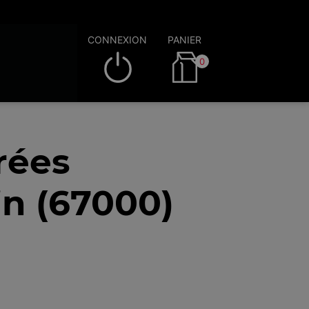
CONNEXION
PANIER
0
rées
in (67000)