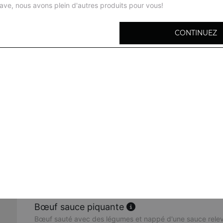
ave, nous avons plein d'autres produits pour vous!
CONTINUEZ
Bœuf sauté aux oignons
Émincé de bœuf tendre sauté avec des oignons fondants, 
sauce savoureuse qui sublime chaque bouchée.
Bœuf sauté aux champignons noirs
Un mélange gourmand de bœuf mariné et de champignons
mijoté dans une sauce parfumée.
Bœuf sauté à la thaïlandaise
Un plat aux saveurs thaïlandaises, avec du bœuf tendre,
croquants et une sauce légèrement épicée.
Bœuf sauce piquante
Bœuf sauté avec des légumes et nappé d'une sauce relev