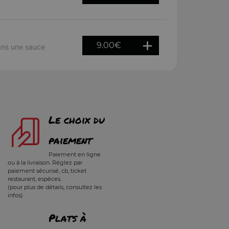
9.00
€
ans une sauce
Le choix du
paiement
Paiement en ligne
ou à la livraison. Réglez par
paiement sécurisé, cb, ticket
restaurant, espèces.
(pour plus de détails, consultez les
infos)
Plats à