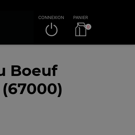
CONNEXION
PANIER
0
au Boeuf
 (67000)