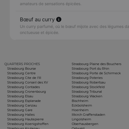
amateurs de sensations épicées.
Bœuf au curry
Un curry parfumé, où le bœuf mijote avec des légumes d
onctueuse et épicée.
QUARTIERS PROCHES
Strasbourg Plaine des Bouchers
Strasbourg Bourse
Strasbourg Port du Rhin
Strasbourg Centre
Strasbourg Porte de Schirmeck
Strasbourg Cite de l'Ill
Strasbourg Poteries
Strasbourg Conseil des XV
Strasbourg Robertsau
Strasbourg Contades
Strasbourg Stockfeld
Strasbourg Cronenbourg
Strasbourg Tribunal
Strasbourg Elsau
Strasbourg Wacken
Strasbourg Esplanade
Bischheim
Strasbourg Ganzau
Eckbolsheim
Strasbourg Gare
Hoenheim
Strasbourg Halles
Illkirch Graffenstaden
Strasbourg Hautepierre
Lingolsheim
Strasbourg Koenigshoffen
Oberhausbergen
Strasbourg Krutenau
Ostwald