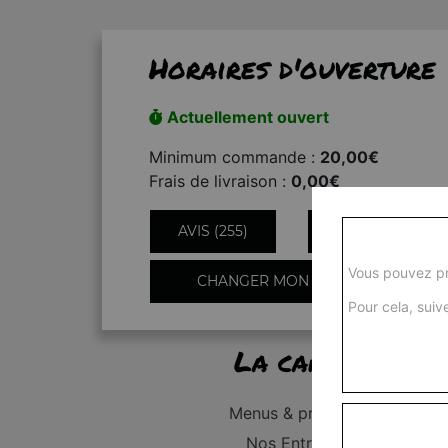
Horaires d'ouverture
Actuellement ouvert
Minimum commande :
20,00€
Frais de livraison :
0,00€
AVIS (255)
INFORMATIONS
Vous pouvez pr
CHANGER MON QUARTIER
Pour cela, suive
La carte
Menus & promos
Nos Entrées