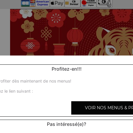
Profitez-en!!!
ofiter dès maintenant de nos menus!
z le lien suivant :
VOIR NOS MENUS & P
Pas intéressé(e)?
Nos