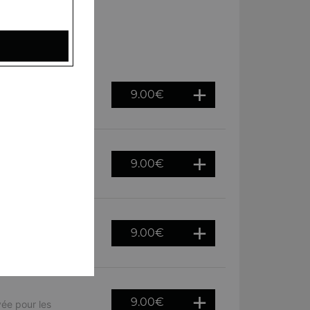
9.00
€
le tout relevé d'une
9.00
€
 noirs croquants,
9.00
€
 des légumes
9.00
€
ée pour les