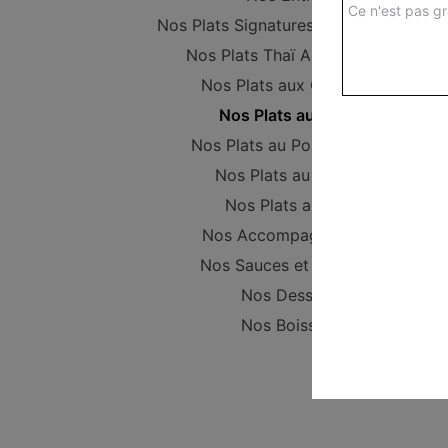
Ce n'est pas gr
Nos Plats Signatures d'Asie PROMO
Nos Plats Thaï Authentiques
Nos Plats aux Crevettes
Nos Plats au Boeuf
Nos Plats au Poulet (Halal)
Nos Plats au Canard
Nos Plats au Porc
Nos Accompagnements
Nos Sauces et Couverts
Nos Desserts
Nos Boissons