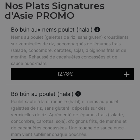
Nos Plats Signatures
d'Asie PROMO
Bò bún aux nems poulet (halal)
Nems au poulet (galettes de riz, sans gluten) croustillants
sur vermicelles de riz, accompagnés de légumes frais
(salade, concombre, carottes, soja), d'oignons frits et de
menthe. Rehaussé de cacahuètes concassées et de
sauce nuoc-mâm.
12.78
€
Bò bún au poulet (halal)
Poulet sauté à la citronnelle (halal) et nems au poulet
(galettes de riz, sans gluten), déposés sur des
vermicelles de riz. Agrémenté de légumes frais (salade,
concombre, carottes, soja), d'oignons frits, de menthe et
de cacahuètes concassées. Une touche de sauce nuoc-
mâm vient sublimer chaque bouchée.