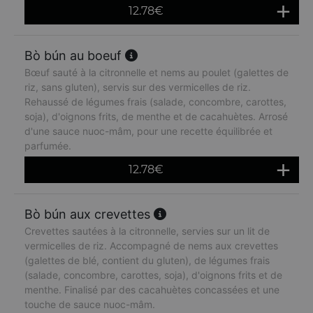
12.78
€
Bò bún au boeuf
Bœuf sauté à la citronnelle et nems au poulet (galettes de
riz, sans gluten), servis sur des vermicelles de riz.
Rehaussé de légumes frais (salade, concombre, carottes,
soja), d'oignons frits, de menthe et de cacahuètes. Arrosé
d'une sauce nuoc-mâm, pour une recette équilibrée et
parfumée.
12.78
€
Bò bún aux crevettes
Crevettes sautées à la citronnelle, servies sur un lit de
vermicelles de riz. Accompagné de nems aux crevettes
(galettes de blé, contient du gluten), de légumes frais
(salade, concombre, carottes, soja), d'oignons frits et de
menthe. Finalisé par des cacahuètes concassées et une
touche de sauce nuoc-mâm.