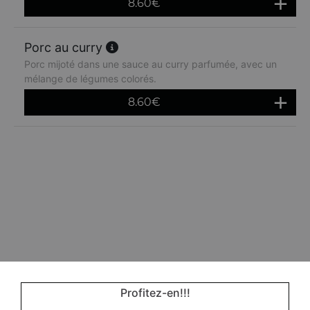
8.60
€
Porc au curry
Porc mijoté dans une sauce au curry parfumée, avec un
mélange de légumes colorés.
8.60
€
Profitez-en!!!