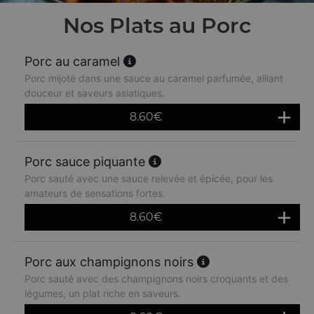
Nos Plats au Porc
Porc au caramel
Porc mijoté dans une sauce au caramel parfumée, alliant
douceur et saveurs asiatiques.
8.60
€
Porc sauce piquante
Porc sauté avec une sauce relevée et épicée, pour les
amateurs de sensations fortes.
8.60
€
Porc aux champignons noirs
Porc sauté avec des champignons noirs croquants et des
légumes, un plat riche en saveurs.