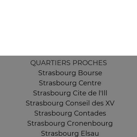
15 rue de Wasselone
67000 STRASBOURG
Mentions légales
QUARTIERS PROCHES
Strasbourg Bourse
Strasbourg Centre
Strasbourg Cite de l'Ill
Strasbourg Conseil des XV
Strasbourg Contades
Strasbourg Cronenbourg
Strasbourg Elsau