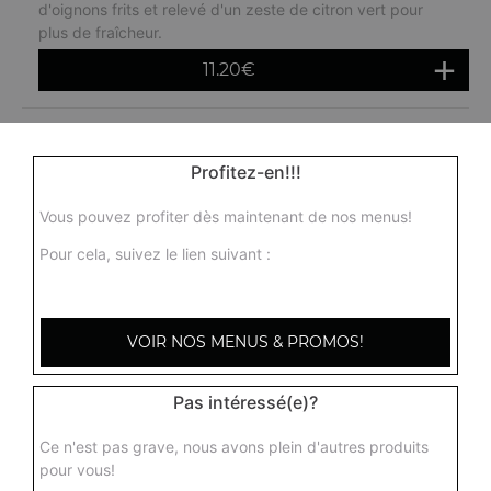
d'oignons frits et relevé d'un zeste de citron vert pour
plus de fraîcheur.
11.20
€
Profitez-en!!!
Vous pouvez profiter dès maintenant de nos menus!
Pour cela, suivez le lien suivant :
VOIR NOS MENUS & PROMOS!
Pas intéressé(e)?
Ce n'est pas grave, nous avons plein d'autres produits
pour vous!