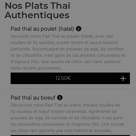
Nos Plats Thaï
Authentiques
Pad thaï au poulet (halal)
Savourez notre Pad Thaï au poulet (halal), avec ses
nouilles de riz sautées, poulet tendre et sauce tamarin
parfumée. Accompagné de pousses de soja, de carottes
et de ciboulette, il est garni de cacahuètes concassées et
d'oignons frits. Une touche de citron vert vient sublimer
cette recette gourmande.
12.50
€
Pad thaï au boeuf
Découvrez notre Pad Thaï au bœuf, mariant nouilles de
riz sautées et bœuf tendre caramélisé. Agrémenté de
pousses de soja, de carottes et de ciboulette, il est garni
de cacahuètes concassées et d'oignons frits. Une touche
de citron vert apporte une note fraîche et acidulée.