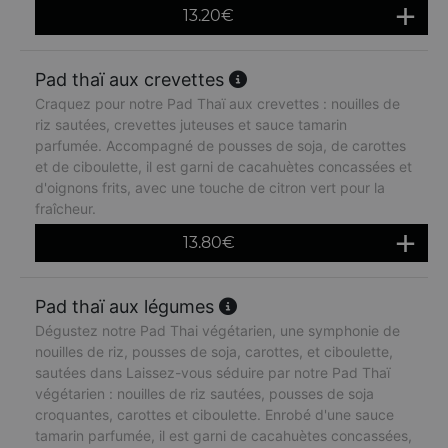
13.20
€
Pad thaï aux crevettes
Craquez pour notre Pad Thaï aux crevettes : nouilles de
riz sautées, crevettes juteuses et sauce tamarin
parfumée. Accompagné de pousses de soja, de carottes
et de ciboulette, il est garni de cacahuètes concassées et
d'oignons frits, avec une touche de citron vert pour la
fraîcheur.
13.80
€
Pad thaï aux légumes
Dégustez notre Pad Thai végétarien, une symphonie de
nouilles de riz, pousses de soja, carottes, et ciboulette,
sautées dans Laissez-vous séduire par notre Pad Thaï
végétarien : nouilles de riz sautées, pousses de soja
croquantes, carottes et ciboulette. Enrobé d'une sauce
tamarin parfumée, il est garni de cacahuètes concassées,